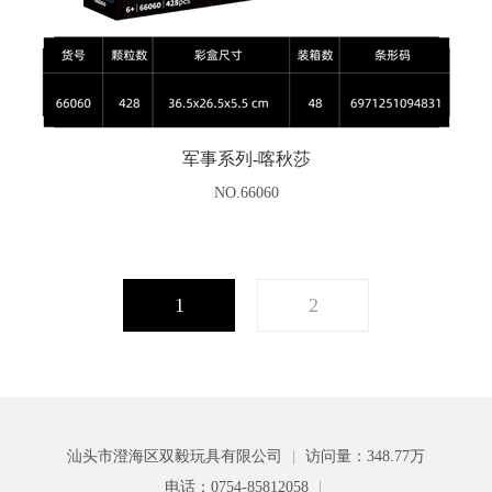
军事系列-喀秋莎
NO.66060
1
2
汕头市澄海区双毅玩具有限公司
|
访问量：348.77万
电话：0754-85812058
|